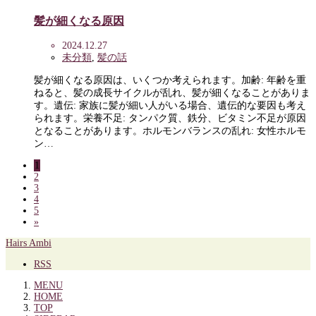
髪が細くなる原因
2024.12.27
未分類
,
髪の話
髪が細くなる原因は、いくつか考えられます。加齢: 年齢を重
ねると、髪の成長サイクルが乱れ、髪が細くなることがありま
す。遺伝: 家族に髪が細い人がいる場合、遺伝的な要因も考え
られます。栄養不足: タンパク質、鉄分、ビタミン不足が原因
となることがあります。ホルモンバランスの乱れ: 女性ホルモ
ン…
1
2
3
4
5
»
Hairs Ambi
RSS
MENU
HOME
TOP