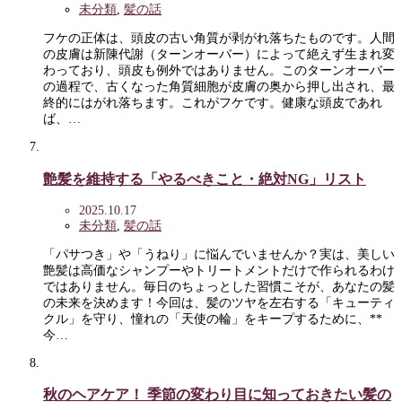
未分類
,
髪の話
フケの正体は、頭皮の古い角質が剥がれ落ちたものです。人間
の皮膚は新陳代謝（ターンオーバー）によって絶えず生まれ変
わっており、頭皮も例外ではありません。このターンオーバー
の過程で、古くなった角質細胞が皮膚の奥から押し出され、最
終的にはがれ落ちます。これがフケです。健康な頭皮であれ
ば、…
艶髪を維持する「やるべきこと・絶対NG」リスト
2025.10.17
未分類
,
髪の話
「パサつき」や「うねり」に悩んでいませんか？実は、美しい
艶髪は高価なシャンプーやトリートメントだけで作られるわけ
ではありません。毎日のちょっとした習慣こそが、あなたの髪
の未来を決めます！今回は、髪のツヤを左右する「キューティ
クル」を守り、憧れの「天使の輪」をキープするために、**
今…
秋のヘアケア！ 季節の変わり目に知っておきたい髪の