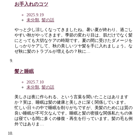
お手入れのコツ
2025.9.19
未分類
,
髪の話
やっと少し涼しくなってきましたね。暑い夏が終わり、過ごし
やすい秋がやってきます。季節の変わり目は、肌だけでなく髪
にとっても大切なケアの時期です。夏の間に受けたダメージを
しっかりケアして、秋の美しいツヤ髪を手に入れましょう。な
ぜ秋に髪のトラブルが増えるの？秋に…
髪と睡眠
2025.7.10
未分類
,
髪の話
美しさは夜に作られる、という言葉を聞いたことはあります
か？実は、睡眠は髪の健康と美しさに深く関係しています。
忙しい日々の中で睡眠を削りがちですが、美髪のためには質の
良い睡眠が不可欠なんです。睡眠と髪の密接な関係私たちの体
は寝ている間に多くの修復・再生を行っています。髪の毛も例
外ではありま…