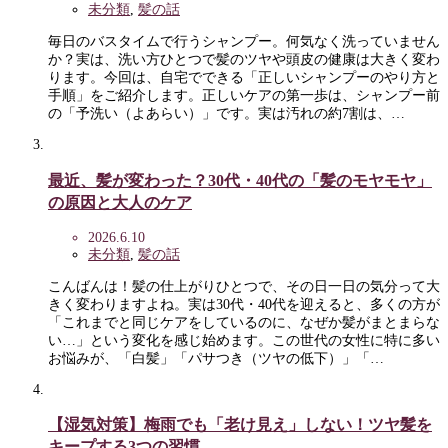
未分類
,
髪の話
毎日のバスタイムで行うシャンプー。何気なく洗っていません
か？実は、洗い方ひとつで髪のツヤや頭皮の健康は大きく変わ
ります。今回は、自宅でできる「正しいシャンプーのやり方と
手順」をご紹介します。正しいケアの第一歩は、シャンプー前
の「予洗い（よあらい）」です。実は汚れの約7割は、…
最近、髪が変わった？30代・40代の「髪のモヤモヤ」
の原因と大人のケア
2026.6.10
未分類
,
髪の話
こんばんは！髪の仕上がりひとつで、その日一日の気分って大
きく変わりますよね。実は30代・40代を迎えると、多くの方が
「これまでと同じケアをしているのに、なぜか髪がまとまらな
い…」という変化を感じ始めます。この世代の女性に特に多い
お悩みが、「白髪」「パサつき（ツヤの低下）」「…
【湿気対策】梅雨でも「老け見え」しない！ツヤ髪を
キープする3つの習慣