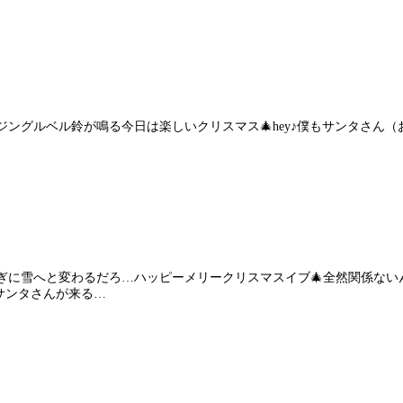
ルベルジングルベル鈴が鳴る今日は楽しいクリスマス🎄hey♪僕もサンタ
夜更け過ぎに雪へと変わるだろ…ハッピーメリークリスマスイブ🎄全然関係
サンタさんが来る…