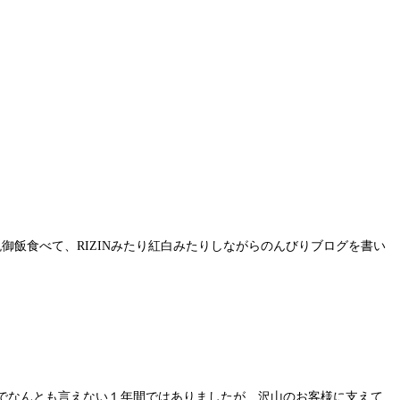
晩御飯食べて、RIZINみたり紅白みたりしながらのんびりブログを書い
ロナ禍でなんとも言えない１年間ではありましたが、沢山のお客様に支えて