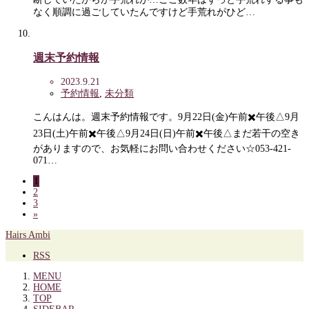
なく順調に過ごしていたんですけど手荒れがひど…
週末予約情報
2023.9.21
予約情報
,
未分類
こんはんは。週末予約情報です。9月22日(金)午前✖️午後△9月
23日(土)午前✖️午後△9月24日(日)午前✖️午後△まだ若干の空き
がありますので、お気軽にお問い合わせください☆053-421-
071…
1
2
3
»
Hairs Ambi
RSS
MENU
HOME
TOP