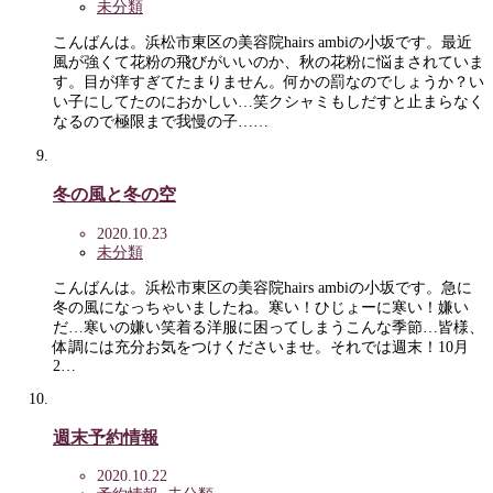
未分類
こんばんは。浜松市東区の美容院hairs ambiの小坂です。最近
風が強くて花粉の飛びがいいのか、秋の花粉に悩まされていま
す。目が痒すぎてたまりません。何かの罰なのでしょうか？い
い子にしてたのにおかしい…笑クシャミもしだすと止まらなく
なるので極限まで我慢の子……
冬の風と冬の空
2020.10.23
未分類
こんばんは。浜松市東区の美容院hairs ambiの小坂です。急に
冬の風になっちゃいましたね。寒い！ひじょーに寒い！嫌い
だ…寒いの嫌い笑着る洋服に困ってしまうこんな季節…皆様、
体調には充分お気をつけくださいませ。それでは週末！10月
2…
週末予約情報
2020.10.22