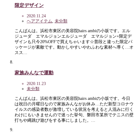
限定デザイン
2020.11.24
ヘアアイテム
,
未分類
こんばんは。浜松市東区の美容院hairs ambiの小坂です。エル
ジューダ エマルジョンエルジューダ エマルジョン+限定デ
ザインも只今20%OFFで買えちゃいます☆普段と違った限定パ
ッケージが素敵です。動かしやすいやわふわな素材へ導く…オ
スス…
家族みんなで運動
2020.11.23
未分類
こんばんは。浜松市東区の美容院hairs ambiの小坂です。今日
は祝日の月曜日なので家族みんながお休み…ただ新型コロナウ
イルスの感染者数が激増している状況を考えると人混みに行く
わけにもいきませんので迷った挙句、磐田市某所でテニスの壁
打ちや縄跳び遊びをする事にしました。…