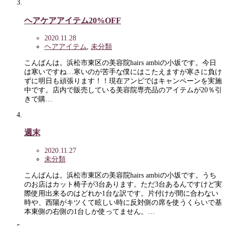
ヘアケアアイテム20%OFF
2020.11.28
ヘアアイテム
,
未分類
こんばんは。浜松市東区の美容院hairs ambiの小坂です。今日
は寒いですね…寒いのが苦手な僕にはこたえますが寒さに負け
ずに明日も頑張ります！！現在アンビではキャンペーンを実施
中です。店内で販売している美容院専売品のアイテムが20％引
きで購…
週末
2020.11.27
未分類
こんばんは。浜松市東区の美容院hairs ambiの小坂です。うち
のお店はカット椅子が3台あります。ただ3台あるんですけど実
際使用出来るのはどれか1台な訳です。片付けが間に合わない
時や、西陽がキツくて眩しい時に反対側の席を使うくらいで基
本東側の右側の1台しか使ってません。…