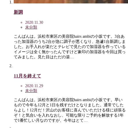
新調
2020.11.30
未分類
こんばんは。浜松市東区の美容院hairs ambiの小坂です。3台あ
った加湿器のうち2台が急に調子が悪くなり、急遽1台新調しま
した。お手入れが楽だとテレビで見たので加湿器を作っている
イメージは全く無かったんですけど象印の加湿器を今回は買っ
てみました。見た目はただの湯…
11月を終えて
2020.11.29
未分類
こんばんは。浜松市東区の美容院hairs ambiの小坂です。早い
もので今年も12月と1日を残すだけとなりました。通常でした
らよし！12月だ！沢山のお客様に喜んでいただける様に頑張る
ぞ！と気合いを入れなおし、可能な限りご予約を解放する1年
で1番忙しい月なのですが、今年はとて…