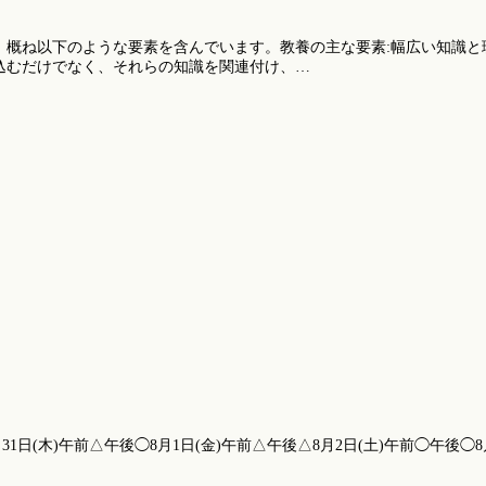
概ね以下のような要素を含んでいます。教養の主な要素:幅広い知識と理
込むだけでなく、それらの知識を関連付け、…
1日(木)午前△午後◯8月1日(金)午前△午後△8月2日(土)午前◯午後◯