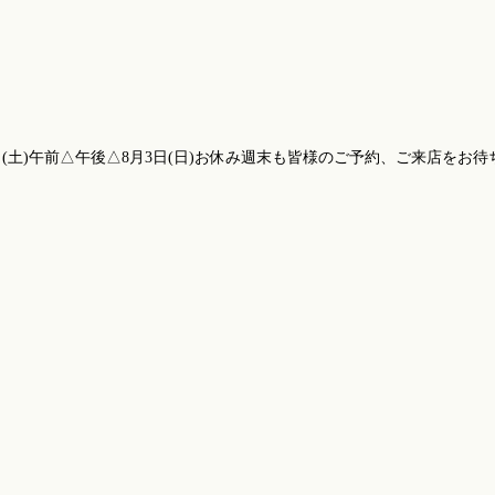
土)午前△午後△8月3日(日)お休み週末も皆様のご予約、ご来店をお待ちしてお