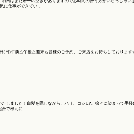
明日はまだ若干の空きがありますのでお時間の合う方がいらっしゃいました
元気に仕事ができてい…
7月27日(日)午前△午後△週末も皆様のご予約、ご来店をお待ちしておりま
いたしました！白髪を隠しながら、ハリ、コシUP。徐々に染まって手軽
配合で根元に…