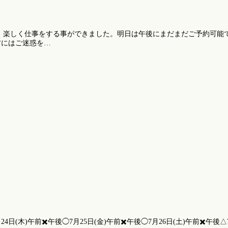
。楽しく仕事をする事ができました。明日は午後にまだまだご予約可能で
方にはご迷惑を…
(木)午前✖️午後◯7月25日(金)午前✖️午後◯7月26日(土)午前✖️午後△