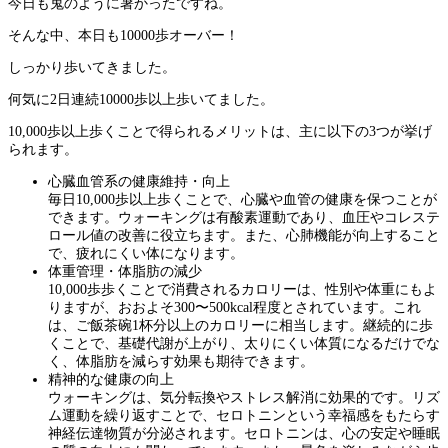
今日も鬼のように暑かったですね。
そんな中、本日も10000歩オーバー！
しっかり歩いてきました。
何気に2日連続10000歩以上歩いてました。
10,000歩以上歩くことで得られるメリットは、主に以下の3つが挙げ
られます。
心臓血管系の健康維持・向上
毎日10,000歩以上歩くことで、心臓や血管の健康を保つことが
できます。ウォーキングは有酸素運動であり、血圧やコレステ
ロール値の改善に役立ちます。また、心肺機能が向上すること
で、疲れにくい体になります。
体重管理・体脂肪の減少
10,000歩歩くことで消費されるカロリーは、性別や体重にもよ
りますが、おおよそ300〜500kcal程度とされています。これ
は、ご飯茶碗1杯分以上のカロリーに相当します。継続的に歩
くことで、基礎代謝が上がり、太りにくい体質になるだけでな
く、体脂肪を減らす効果も期待できます。
精神的な健康の向上
ウォーキングは、気分転換やストレス解消に効果的です。リズ
ム運動を繰り返すことで、セロトニンという幸福感をもたらす
神経伝達物質が分泌されます。セロトニンは、心の安定や睡眠