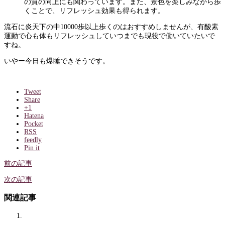
の質の向上にも関わっています。また、景色を楽しみながら歩
くことで、リフレッシュ効果も得られます。
流石に炎天下の中10000歩以上歩くのはおすすめしませんが、有酸素
運動で心も体もリフレッシュしていつまでも現役で働いていたいで
すね。
いやー今日も爆睡できそうです。
Tweet
Share
+1
Hatena
Pocket
RSS
feedly
Pin it
前の記事
次の記事
関連記事