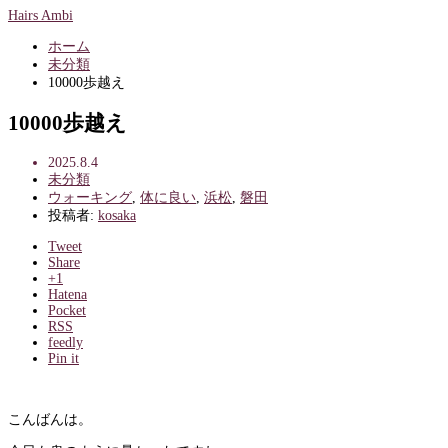
Hairs Ambi
ホーム
未分類
10000歩越え
10000歩越え
2025.8.4
未分類
ウォーキング
,
体に良い
,
浜松
,
磐田
投稿者:
kosaka
Tweet
Share
+1
Hatena
Pocket
RSS
feedly
Pin it
こんばんは。