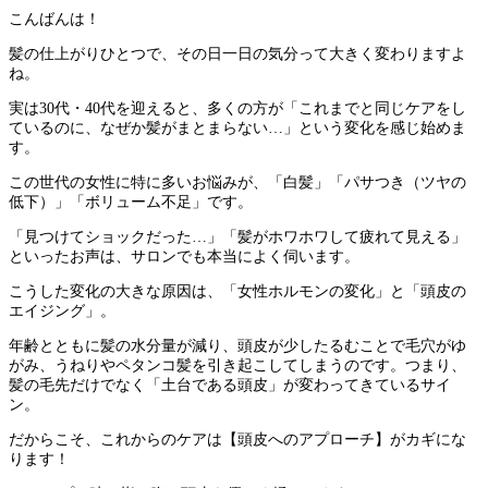
こんばんは！
髪の仕上がりひとつで、その日一日の気分って大きく変わりますよ
ね。
実は30代・40代を迎えると、多くの方が「これまでと同じケアをし
ているのに、なぜか髪がまとまらない…」という変化を感じ始めま
す。
この世代の女性に特に多いお悩みが、「白髪」「パサつき（ツヤの
低下）」「ボリューム不足」です。
「見つけてショックだった…」「髪がホワホワして疲れて見える」
といったお声は、サロンでも本当によく伺います。
こうした変化の大きな原因は、「女性ホルモンの変化」と「頭皮の
エイジング」。
年齢とともに髪の水分量が減り、頭皮が少したるむことで毛穴がゆ
がみ、うねりやペタンコ髪を引き起こしてしまうのです。つまり、
髪の毛先だけでなく「土台である頭皮」が変わってきているサイ
ン。
だからこそ、これからのケアは【頭皮へのアプローチ】がカギにな
ります！