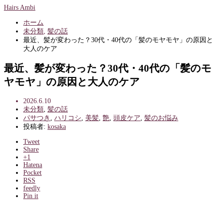
Hairs Ambi
ホーム
未分類
,
髪の話
最近、髪が変わった？30代・40代の「髪のモヤモヤ」の原因と
大人のケア
最近、髪が変わった？30代・40代の「髪のモ
ヤモヤ」の原因と大人のケア
2026.6.10
未分類
,
髪の話
パサつき
,
ハリコシ
,
美髪
,
艶
,
頭皮ケア
,
髪のお悩み
投稿者:
kosaka
Tweet
Share
+1
Hatena
Pocket
RSS
feedly
Pin it